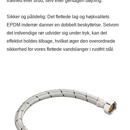
træthed eller brud, selv efter gentagen bøjning.
Sikker og pålidelig: Det flettede lag og højkvalitets
EPDM inderrør danner en dobbelt beskyttelse. Selvom
det indvendige rør udvider sig under tryk, kan det
effektivt holdes tilbage, hvilket øger den overordnede
sikkerhed for vores flettede vandslanger i rustfrit stål.