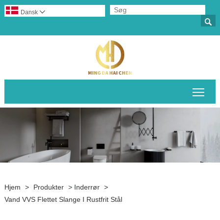
Dansk


Skif
Hjem
>
Produkter
>
Inderrør
>
Vand VVS Flettet Slange I Rustfrit Stål