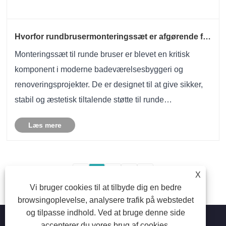
Hvorfor rundbrusermonteringssæt er afgørende for
moderne badeværelsesinstallationer?
Monteringssæt til runde bruser er blevet en kritisk
komponent i moderne badeværelsesbyggeri og
renoveringsprojekter. De er designet til at give sikker,
stabil og æstetisk tiltalende støtte til runde
brusehoveder og relaterede armaturer. Denne artikel
Læs mere
udforsker alt fra produktstruktur, materialer, in......
<
1
2
3
>
X
Vi bruger cookies til at tilbyde dig en bedre
browsingoplevelse, analysere trafik på webstedet
og tilpasse indhold. Ved at bruge denne side
accepterer du vores brug af cookies.