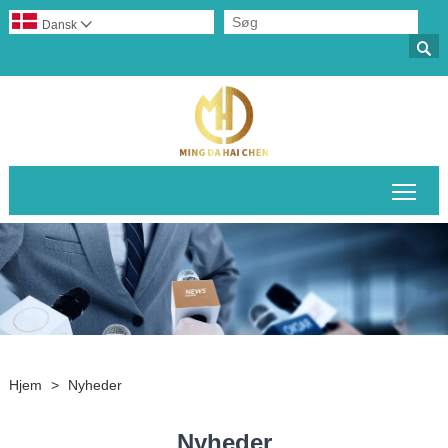
Dansk


Skif
Hjem
>
Nyheder
Nyheder