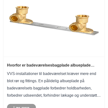
Hvorfor er badeværelsesbagplade albueplade
afgørende for moderne VVS-systemer?
VVS-installationer til badeværelset kræver mere end
blot rør og fittings. En pålidelig albueplade på
badeværelsets bagplade forbedrer holdbarheden,
forbedrer udseendet, forhindrer lækage og understøtter
langsigtet vedligeholdelseseffektivitet. Uanset om det
Læs mere