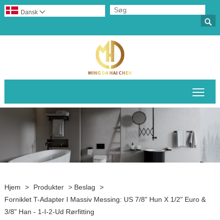
Dansk


Skif
Hjem
>
Produkter
>
Beslag
>
Forniklet T-Adapter I Massiv Messing: US 7/8" Hun X 1/2" Euro &
3/8" Han - 1-I-2-Ud Rørfitting