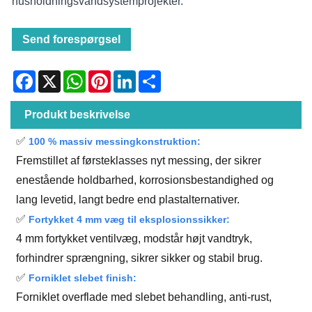
husholdningsvandsystemprojekter.
Send forespørgsel
Facebook
X
WhatsApp
Pinterest
LinkedIn
Share
Produkt beskrivelse
✅
100 % massiv messingkonstruktion:
Fremstillet af førsteklasses nyt messing, der sikrer
enestående holdbarhed, korrosionsbestandighed og
lang levetid, langt bedre end plastalternativer.
✅
Fortykket 4 mm væg til eksplosionssikker:
4 mm fortykket ventilvæg, modstår højt vandtryk,
forhindrer sprængning, sikrer sikker og stabil brug.
✅
Forniklet slebet finish:
Forniklet overflade med slebet behandling, anti-rust,