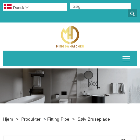
Dansk


Skif
Hjem
>
Produkter
>
Fitting Pipe
>
Sølv Bruseplade