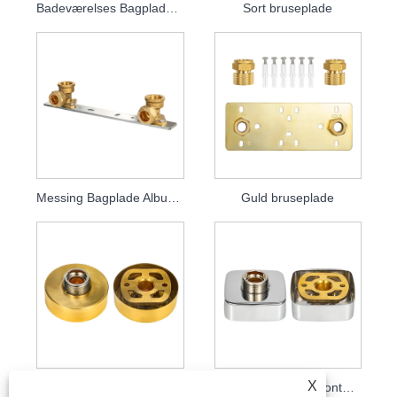
Badeværelses Bagplade Albueplade
Sort bruseplade
Messing Bagplade Albueplade
Guld bruseplade
X
Runde bruser monteringssæt
Firkantede brusermonteringssæt