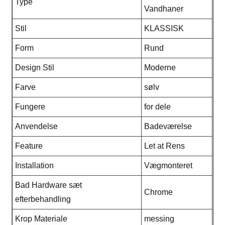
Type
Vandhaner
Stil
KLASSISK
Form
Rund
Design Stil
Moderne
Farve
sølv
Fungere
for dele
Anvendelse
Badeværelse
Feature
Let at Rens
Installation
Vægmonteret
Bad Hardware sæt
Chrome
efterbehandling
Krop Materiale
messing