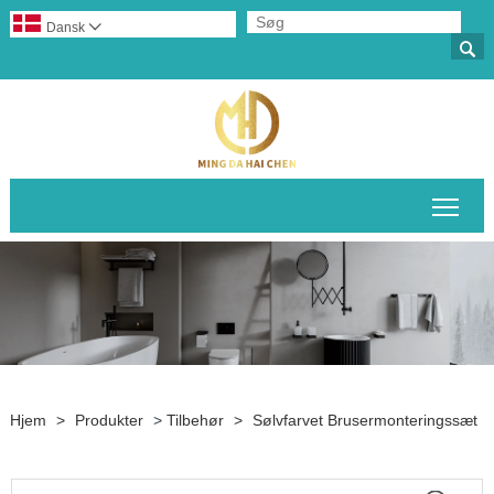
Dansk


Skif
Hjem
>
Produkter
>
Tilbehør
>
Sølvfarvet Brusermonteringssæt