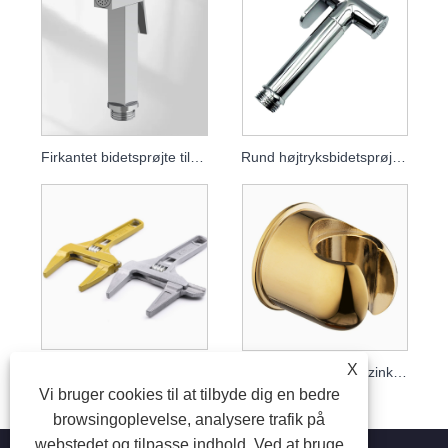
Firkantet bidetsprøjte til toilet, håndholdt badeværelsesbrusesprøjte til toiletrengøring
Rund højtryksbidetsprøjte, booster toiletsprøjtepistol til kraftfuld rengøring
X
Kraftig aluminiumslegeringsnøgle med stor kæbe og kort håndtag
Bidetsprøjteholder i zinklegering
Vi bruger cookies til at tilbyde dig en bedre
browsingoplevelse, analysere trafik på
webstedet og tilpasse indhold. Ved at bruge