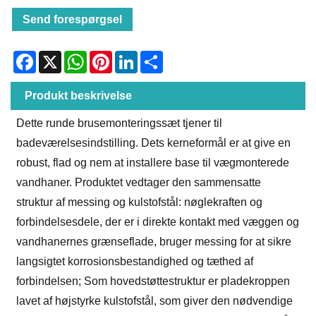
Send forespørgsel
Facebook
X
WhatsApp
Pinterest
LinkedIn
Share
Produkt beskrivelse
Dette runde brusemonteringssæt tjener til
badeværelsesindstilling. Dets kerneformål er at give en
robust, flad og nem at installere base til vægmonterede
vandhaner. Produktet vedtager den sammensatte
struktur af messing og kulstofstål: nøglekraften og
forbindelsesdele, der er i direkte kontakt med væggen og
vandhanernes grænseflade, bruger messing for at sikre
langsigtet korrosionsbestandighed og tæthed af
forbindelsen; Som hovedstøttestruktur er pladekroppen
lavet af højstyrke kulstofstål, som giver den nødvendige