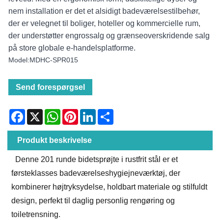
nem installation er det et alsidigt badeværelsestilbehør,
der er velegnet til boliger, hoteller og kommercielle rum,
der understøtter engrossalg og grænseoverskridende salg
på store globale e-handelsplatforme.
Model:MDHC-SPR015
Send forespørgsel
Facebook
X
WhatsApp
Pinterest
LinkedIn
Share
Produkt beskrivelse
Denne 201 runde bidetsprøjte i rustfrit stål er et
førsteklasses badeværelseshygiejneværktøj, der
kombinerer højtryksydelse, holdbart materiale og stilfuldt
design, perfekt til daglig personlig rengøring og
toiletrensning.