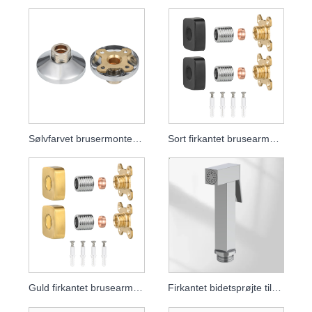
Sølvfarvet brusermonteringssæt
Sort firkantet brusearmaturplade
Guld firkantet brusearmaturplade
Firkantet bidetsprøjte til toilet, håndholdt badeværelsesbrusesprøjte til toiletrengøring