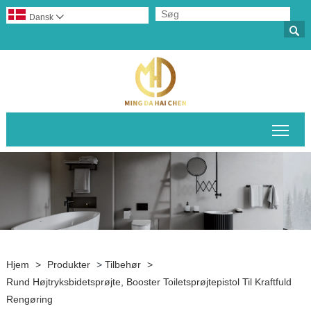
Dansk


Skif
Hjem
>
Produkter
>
Tilbehør
>
Rund Højtryksbidetsprøjte, Booster Toiletsprøjtepistol Til Kraftfuld
Rengøring