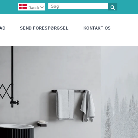

Dansk

AD
SEND FORESPØRGSEL
KONTAKT OS