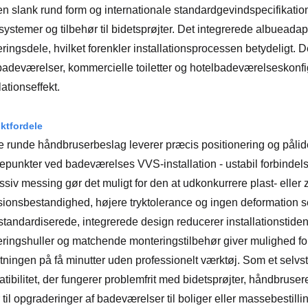
n slank rund form og internationale standardgevindspecifikation
ystemer og tilbehør til bidetsprøjter. Det integrerede albueadap
ringsdele, hvilket forenkler installationsprocessen betydeligt. D
adeværelser, kommercielle toiletter og hotelbadeværelseskonfig
lationseffekt.
ktfordele
 runde håndbruserbeslag leverer præcis positionering og pålide
epunkter ved badeværelses VVS-installation - ustabil forbinde
massiv messing gør det muligt for den at udkonkurrere plast- eller
sionsbestandighed, højere tryktolerance og ingen deformation se
standardiserede, integrerede design reducerer installationstide
ringshuller og matchende monteringstilbehør giver mulighed for h
ningen på få minutter uden professionelt værktøj. Som et selv
tibilitet, der fungerer problemfrit med bidetsprøjter, håndbruse
r til opgraderinger af badeværelser til boliger eller massebestilli