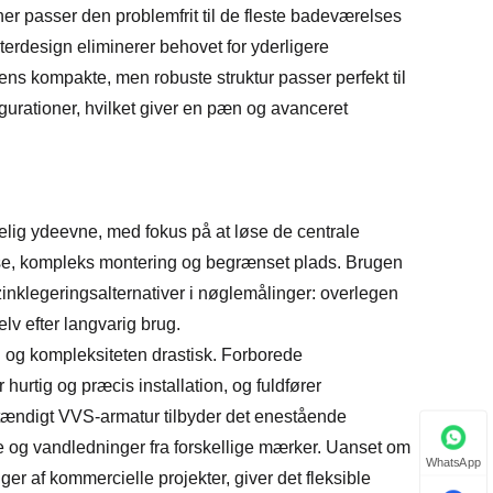
er passer den problemfrit til de fleste badeværelses
terdesign eliminerer behovet for yderligere
ens kompakte, men robuste struktur passer perfekt til
urationer, hvilket giver en pæn og avanceret
lig ydeevne, med fokus på at løse de centrale
lse, kompleks montering og begrænset plads. Brugen
 zinklegeringsalternativer i nøglemålinger: overlegen
lv efter langvarig brug.
n og kompleksiteten drastisk. Forborede
urtig og præcis installation, og fuldfører
stændigt VVS-armatur tilbyder det enestående
re og vandledninger fra forskellige mærker. Uanset om
WhatsApp
nger af kommercielle projekter, giver det fleksible