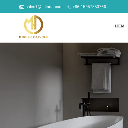

sales1@cntada.com
+86-15957853766

HJEM