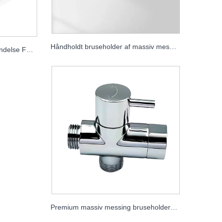
Håndholdt bruseholder af massiv messing, vægmonteret skjult brusebeslag, tilbehør til badeværelsesbruser
Håndholdt bruser slangeforbindelse Fuld messing bruseafgang albue
Premium massiv messing bruseholder omskifterventil, brusearmatur til badeværelse