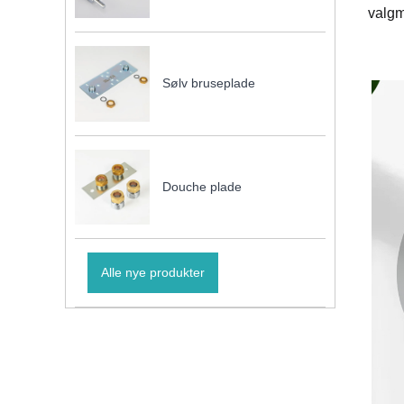
valgm
Sølv bruseplade
Douche plade
Alle nye produkter