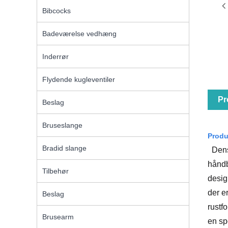
Bibcocks
Badeværelse vedhæng
Inderrør
Flydende kugleventiler
Pr
Beslag
Bruseslange
Produ
Bradid slange
Dens 
håndb
Tilbehør
desig
der e
Beslag
rustf
Brusearm
en sp