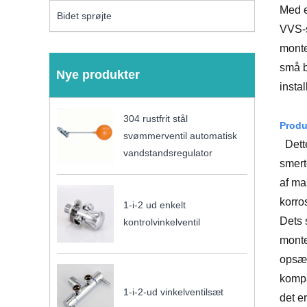
Med e
Bidet sprøjte
VVS-s
monte
små b
Nye produkter
instal
304 rustfrit stål
Produ
svømmerventil automatisk
Dette
vandstandsregulator
smert
af ​​
korro
1-i-2 ud enkelt
Dets 
kontrolvinkelventil
monte
opsæt
kompa
1-i-2-ud vinkelventilsæt
det e