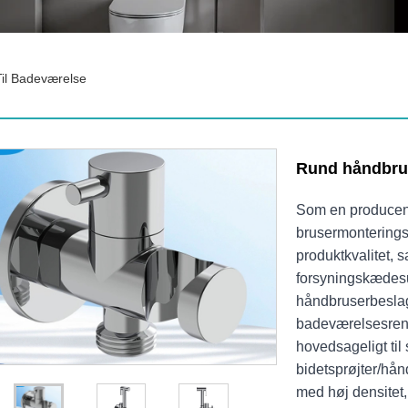
il Badeværelse
Rund håndbrus
Som en producent
brusermontering
produktkvalitet, s
forsyningskædesup
håndbruserbeslag 
badeværelsesreno
hovedsageligt til
bidetsprøjter/hå
med høj densitet