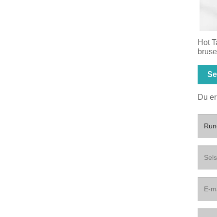
Hot T
bruse
Se
Du er