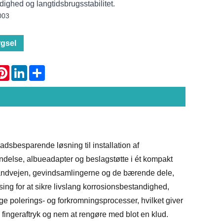
ighed og langtidsbrugsstabilitet.
003
gsel
atsApp
Pinterest
LinkedIn
Share
dsbesparende løsning til installation af
ndelse, albueadapter og beslagstøtte i ét kompakt
 vandvejen, gevindsamlingerne og de bærende dele,
sing for at sikre livslang korrosionsbestandighed,
 polerings- og forkromningsprocesser, hvilket giver
, fingeraftryk og nem at rengøre med blot en klud.