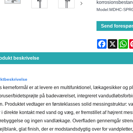
korrosionsbestand
Model:MDHC-SPR
Send forespør
Facebook
X
Wh
odukt beskrivelse
ktbeskrivelse
kerneformål er at levere en multifunktionel, lækagesikker og pla
ruser/bidetsprøjte på badeværelset, integreret vandudløbsforbi
n. Produktet vedtager en førsteklasses solid messingstruktur:
r i direkte kontakt med vand og væg, er fremstillet af højrent mes
orebyggelse og ingen vandlækage. Overfladen gennemgår strenge
ejlblank, glat finish, der er modstandsdygtig over for vandpletter