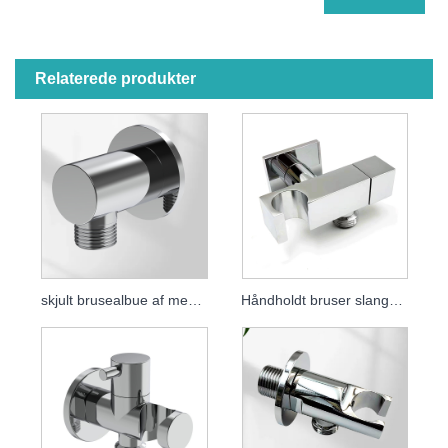
Relaterede produkter
skjult brusealbue af messing
Håndholdt bruser slangeforbindelse Fuld messing bruseafgang albue