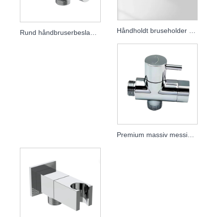
Håndholdt bruseholder af massiv messing, vægmonteret skjult brusebeslag, tilbehør til badeværelsesbruser
Rund håndbruserbeslag til badeværelse
Premium massiv messing bruseholder omskifterventil, brusearmatur til badeværelse