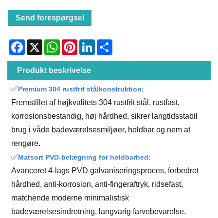
Send forespørgsel
Facebook
X
WhatsApp
Pinterest
LinkedIn
Share
Produkt beskrivelse
✅
Premium 304 rustfrit stålkonstruktion:
Fremstillet af højkvalitets 304 rustfrit stål, rustfast,
korrosionsbestandig, høj hårdhed, sikrer langtidsstabil
brug i våde badeværelsesmiljøer, holdbar og nem at
rengøre.
✅
Matsort PVD-belægning for holdbarhed:
Avanceret 4-lags PVD galvaniseringsproces, forbedret
hårdhed, anti-korrosion, anti-fingeraftryk, ridsefast,
matchende moderne minimalistisk
badeværelsesindretning, langvarig farvebevarelse.