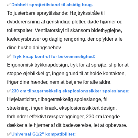
✅
Dobbelt sprøjtetilstand til alsidig brug:
To justerbare spraytilstande: Højtryksstråle til
dybderensning af genstridige pletter, døde hjørner og
toiletspalter; Ventilatorskyl til skånsom bidethygiejne,
kæledyrsbruser og daglig rengøring, der opfylder alle
dine husholdningsbehov.
✅
Tryk-knap kontrol for bekvemmelighed:
Ergonomisk trykknapdesign, tryk for at sprøjte, slip for at
stoppe øjeblikkeligt, ingen grund til at holde kontakten,
frigør dine hænder, nem at betjene for alle aldre.
✅
230 cm tilbagetrækkelig eksplosionssikker spoleslange:
Højelasticitet, tilbagetrækkelig spoleslange, fri
strækning, ingen knæk, eksplosionssikkert design,
forhindrer effektivt rørsprængninger, 230 cm længde
dækker alle hjørner af dit badeværelse, let at opbevare.
✅
Universal G1/2" kompatibilitet: