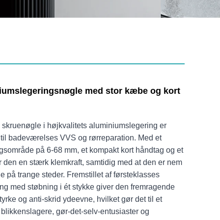
niumslegeringsnøgle med stor kæbe og kort
skruenøgle i højkvalitets aluminiumslegering er
 til badeværelses VVS og rørreparation. Med et
ingsområde på 6-68 mm, et kompakt kort håndtag og et
er den en stærk klemkraft, samtidig med at den er nem
e på trange steder. Fremstillet af førsteklasses
ng med støbning i ét stykke giver den fremragende
yrke og anti-skrid ydeevne, hvilket gør det til et
r blikkenslagere, gør-det-selv-entusiaster og