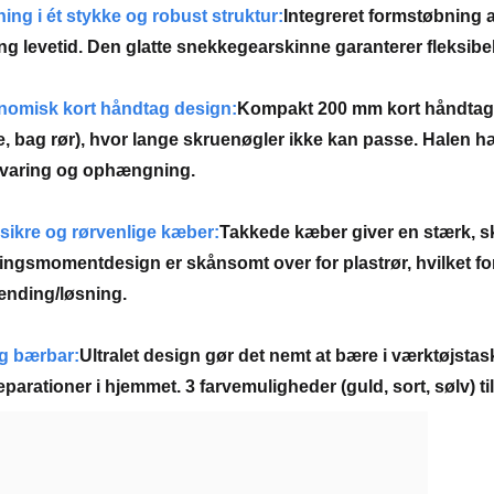
ing i ét stykke og robust struktur:
Integreret formstøbning 
ng levetid. Den glatte snekkegearskinne garanterer fleksibe
nomisk kort håndtag design:
Kompakt 200 mm kort håndtag er
, bag rør), hvor lange skruenøgler ikke kan passe. Halen 
varing og ophængning.
sikre og rørvenlige kæber:
Takkede kæber giver en stærk, sk
ingsmomentdesign er skånsomt over for plastrør, hvilket f
ænding/løsning.
g bærbar:
Ultralet design gør det nemt at bære i værktøjstask
parationer i hjemmet. 3 farvemuligheder (guld, sort, sølv) ti