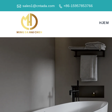

sales1@cntada.com
+86-15957853766

HJEM