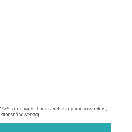
g VVS skruenøgle, badeværelsesreparationsværktøj,
unktionshåndværktøj