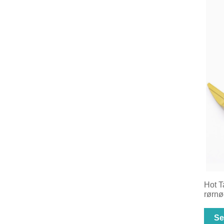
Hot T
rørnø
Se