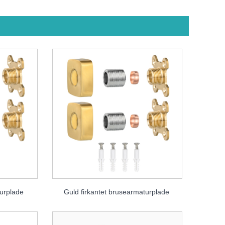
turplade
Guld firkantet brusearmaturplade