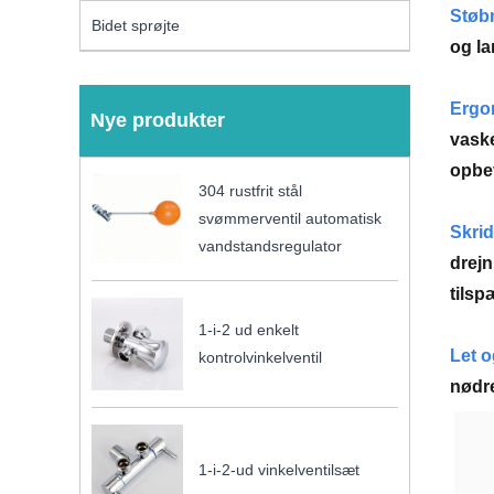
Støbn
Bidet sprøjte
og la
Ergo
Nye produkter
vaske
opbe
304 rustfrit stål
svømmerventil automatisk
Skrid
vandstandsregulator
drejn
tilsp
1-i-2 ud enkelt
Let o
kontrolvinkelventil
nødre
1-i-2-ud vinkelventilsæt