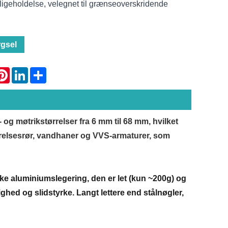
igeholdelse, velegnet til grænseoverskridende
gsel
atsApp
Pinterest
LinkedIn
Share
- og møtrikstørrelser fra 6 mm til 68 mm, hvilket
værelsesrør, vandhaner og VVS-armaturer, som
yrke aluminiumslegering, den er let (kun ~200g) og
hed og slidstyrke. Langt lettere end stålnøgler,