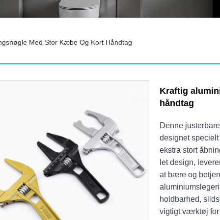
ringsnøgle Med Stor Kæbe Og Kort Håndtag
Kraftig alumi
håndtag
Denne justerbare 
designet specielt
ekstra stort åbn
let design, lever
at bære og betjen
aluminiumslegeri
holdbarhed, slidst
vigtigt værktøj fo