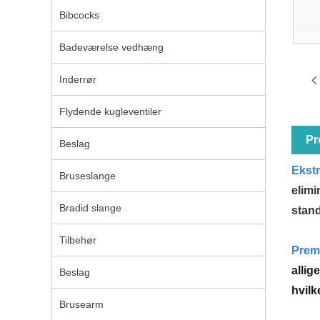
Bibcocks
Badeværelse vedhæng
Inderrør
Flydende kugleventiler
Pr
Beslag
Ekst
Bruseslange
elimi
Bradid slange
stand
Tilbehør
Prem
allig
Beslag
hvilk
Brusearm