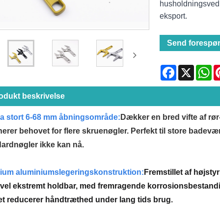
husholdningsvedl
eksport.
Send forespør
Facebook
X
Wh
odukt beskrivelse
ra stort 6-68 mm åbningsområde:
Dækker en bred vifte af rør
nerer behovet for flere skruenøgler. Perfekt til store bade
ardnøgler ikke kan nå.
ium aluminiumslegeringskonstruktion:
Fremstillet af højst
evel ekstremt holdbar, med fremragende korrosionsbestandig
et reducerer håndtræthed under lang tids brug.