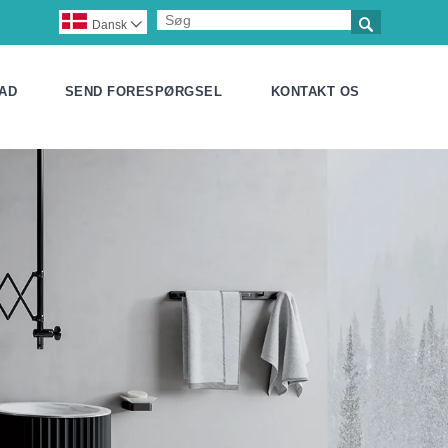

Dansk

AD
SEND FORESPØRGSEL
KONTAKT OS