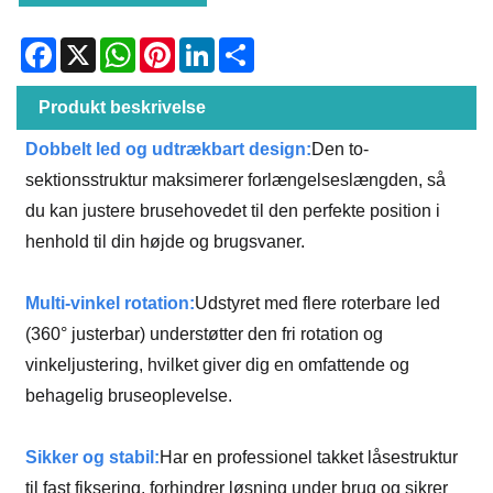
Facebook
X
WhatsApp
Pinterest
LinkedIn
Share
Produkt beskrivelse
Dobbelt led og udtrækbart design:
Den to-
sektionsstruktur maksimerer forlængelseslængden, så
du kan justere brusehovedet til den perfekte position i
henhold til din højde og brugsvaner.
Multi-vinkel rotation:
Udstyret med flere roterbare led
(360° justerbar) understøtter den fri rotation og
vinkeljustering, hvilket giver dig en omfattende og
behagelig bruseoplevelse.
Sikker og stabil:
Har en professionel takket låsestruktur
til fast fiksering, forhindrer løsning under brug og sikrer