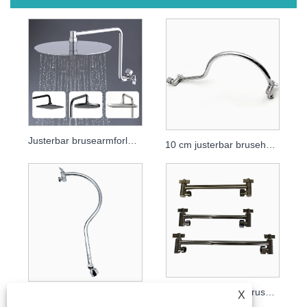
Justerbar brusearmforlænger af massiv messing
10 cm justerbar brusehovedarm
Justeringsstang til brusehoved
X
50 cm justerbar bruserarmsbeslag