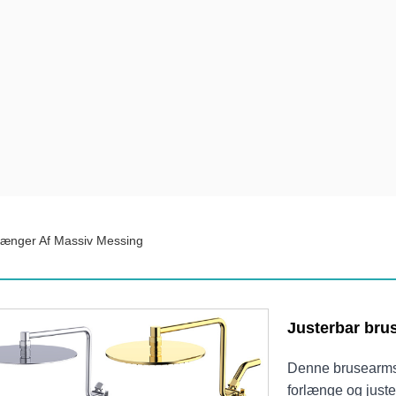
længer Af Massiv Messing
Justerbar bru
Denne brusearmsfo
forlænge og juster