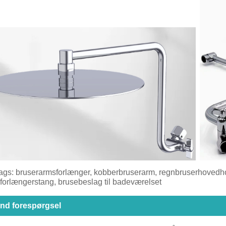
ags: bruserarmsforlænger, kobberbruserarm, regnbruserhovedhol
forlængerstang, brusebeslag til badeværelset
nd forespørgsel