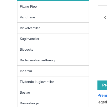
Fitting Pipe
Vandhane
Vinkelventiler
Kugleventiler
Bibcocks
Badeværelse vedhæng
Inderrør
Flydende kugleventiler
Pr
Beslag
Prem
leger
Bruseslange