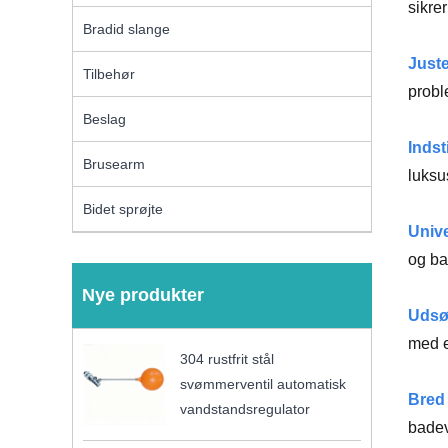
sikre
Bradid slange
Juste
Tilbehør
probl
Beslag
Indsti
Brusearm
luksu
Bidet sprøjte
Unive
og ba
Nye produkter
Udsø
med e
304 rustfrit stål
svømmerventil automatisk
Bred
vandstandsregulator
badev