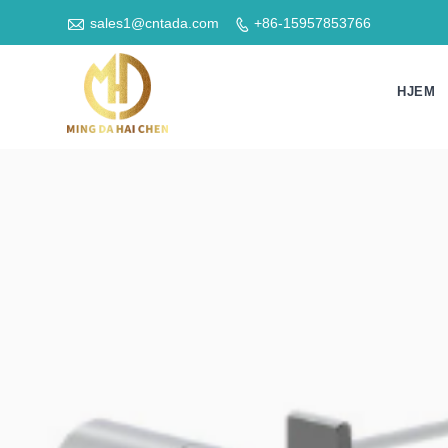

sales1@cntada.com
+86-15957853766

HJEM