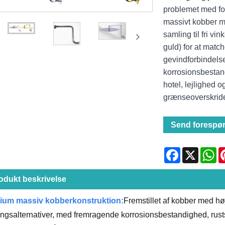
problemet med for
massivt kobber m
samling til fri vi
guld) for at mat
gevindforbindelse 
korrosionsbestand
hotel, lejlighed o
grænseoverskride
Send forespør
Facebook
X
Wh
odukt beskrivelse
ium massiv kobberkonstruktion:
Fremstillet af kobber med høj
ingsalternativer, med fremragende korrosionsbestandighed, rust