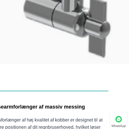
searmforlænger af massiv messing
rlænger af høj kvalitet af kobber er designet til at
WhatsApp
e positionen af ​​dit regnbruserhoved, hvilket løser