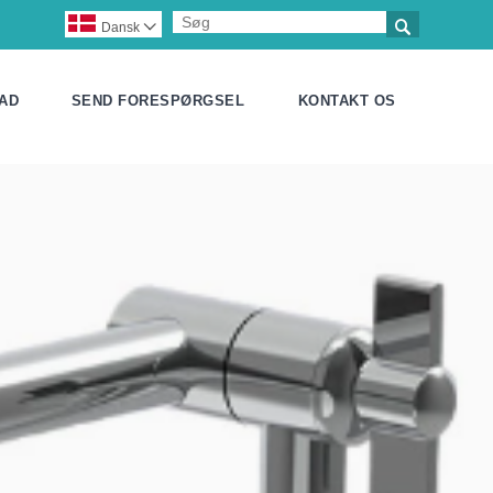

Dansk

AD
SEND FORESPØRGSEL
KONTAKT OS