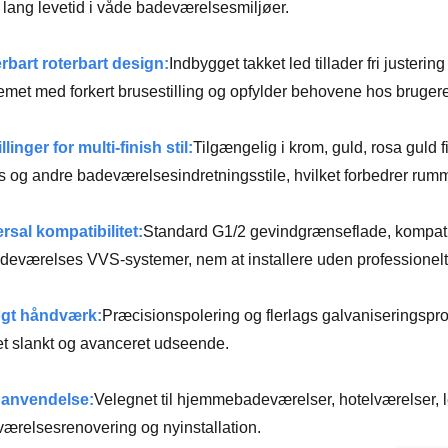
r lang levetid i våde badeværelsesmiljøer.
rbart roterbart design:
Indbygget takket led tillader fri justeri
emet med forkert brusestilling og opfylder behovene hos brugere
llinger for multi-finish stil:
Tilgængelig i krom, guld, rosa guld 
s og andre badeværelsesindretningsstile, hvilket forbedrer rum
rsal kompatibilitet:
Standard G1/2 gevindgrænseflade, kompati
deværelses VVS-systemer, nem at installere uden professionelt
gt håndværk:
Præcisionspolering og flerlags galvaniseringsproce
t slankt og avanceret udseende.
 anvendelse:
Velegnet til hjemmebadeværelser, hotelværelser, le
ærelsesrenovering og nyinstallation.