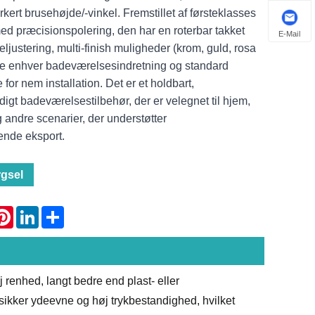
kert brusehøjde/-vinkel. Fremstillet af førsteklasses
ed præcisionspolering, den har en roterbar takket
E-Mail
nkeljustering, multi-finish muligheder (krom, guld, rosa
che enhver badeværelsesindretning og standard
for nem installation. Det er et holdbart,
igt badeværelsestilbehør, der er velegnet til hjem,
g andre scenarier, der understøtter
nde eksport.
gsel
atsApp
Pinterest
LinkedIn
Share
 renhed, langt bedre end plast- eller
sikker ydeevne og høj trykbestandighed, hvilket