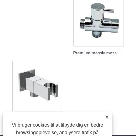
Premium massiv messing bruseholder omskifterventil, brusearmatur til badeværelse
X
Firkantet vinkelventil i massiv messing med bruseholder, 1/2" lige stopventil til bidetspray og håndbruser, VVS-armatur til badeværelset
Vi bruger cookies til at tilbyde dig en bedre
browsingoplevelse, analysere trafik på