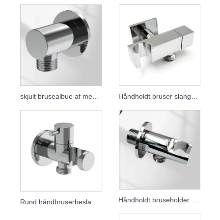
skjult brusealbue af messing
Håndholdt bruser slangeforbindelse Fuld messing bruseafgang albue
Håndholdt bruseholder af massiv messing, vægmonteret skjult brusebeslag, tilbehør til badeværelsesbruser
Rund håndbruserbeslag til badeværelse