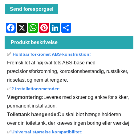
Send forespørgsel
Facebook
X
WhatsApp
Pinterest
LinkedIn
Share
Produkt beskrivelse
✅
Holdbar forkromet ABS-konstruktion:
Fremstillet af højkvalitets ABS-base med
præcisionsforkromning, korrosionsbestandig, rustsikker,
ridsefast og nem at rengøre.
✅
2 installationsmetoder:
Vægmontering:
Leveres med skruer og ankre for sikker,
permanent installation.
Toilettank hængende:
Du skal blot hænge holderen
over din toilettank, der kræves ingen boring eller værktøj.
✅
Universal størrelse kompatibilitet: