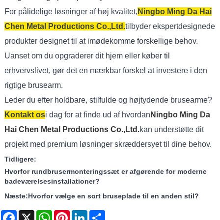
For pålidelige løsninger af høj kvalitet,
Ningbo Ming Da Hai
Chen Metal Productions Co.,Ltd.
tilbyder ekspertdesignede
produkter designet til at imødekomme forskellige behov.
Uanset om du opgraderer dit hjem eller køber til
erhvervslivet, gør det en mærkbar forskel at investere i den
rigtige brusearm.
Leder du efter holdbare, stilfulde og højtydende brusearme?
Kontakt os
i dag for at finde ud af hvordan
Ningbo Ming Da
Hai Chen Metal Productions Co.,Ltd.
kan understøtte dit
projekt med premium løsninger skræddersyet til dine behov.
Tidligere:
Hvorfor rundbrusermonteringssæt er afgørende for moderne
badeværelsesinstallationer?
Næste:
Hvorfor vælge en sort bruseplade til en anden stil?
Facebook
X
WhatsApp
Pinterest
LinkedIn
Share