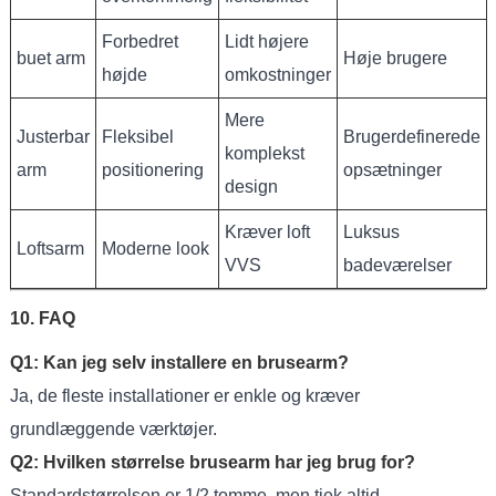
Forbedret
Lidt højere
buet arm
Høje brugere
højde
omkostninger
Mere
Justerbar
Fleksibel
Brugerdefinerede
komplekst
arm
positionering
opsætninger
design
Kræver loft
Luksus
Loftsarm
Moderne look
VVS
badeværelser
10. FAQ
Q1: Kan jeg selv installere en brusearm?
Ja, de fleste installationer er enkle og kræver
grundlæggende værktøjer.
Q2: Hvilken størrelse brusearm har jeg brug for?
Standardstørrelsen er 1/2 tomme, men tjek altid