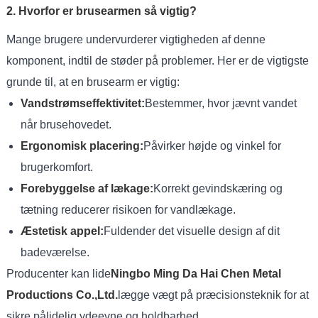
2. Hvorfor er brusearmen så vigtig?
Mange brugere undervurderer vigtigheden af ​​denne
komponent, indtil de støder på problemer. Her er de vigtigste
grunde til, at en brusearm er vigtig:
Vandstrømseffektivitet:
Bestemmer, hvor jævnt vandet
når brusehovedet.
Ergonomisk placering:
Påvirker højde og vinkel for
brugerkomfort.
Forebyggelse af lækage:
Korrekt gevindskæring og
tætning reducerer risikoen for vandlækage.
Æstetisk appel:
Fuldender det visuelle design af dit
badeværelse.
Producenter kan lide
Ningbo Ming Da Hai Chen Metal
Productions Co.,Ltd.
lægge vægt på præcisionsteknik for at
sikre pålidelig ydeevne og holdbarhed.