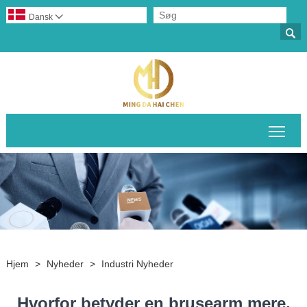
Dansk


Skif
Hjem
>
Nyheder
>
Industri Nyheder
Hvorfor betyder en brusearm mere,