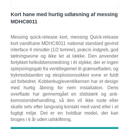
Kort hane med hurtig udløsning af messing
MDHC8011
Messing quick-release kort, messing Quick-release
kort vandhane MDHC8011 national standard gevind
interface 4 minutter (1/2 tomme), præcis indgreb, god
tætningsevne og ikke let at lække. Den anvender
fortykket helkobbersmedning i ét stykke, der er ingen
splejsningsgab fra ventillegemet til grænsefladen, og
trykmodstanden og eksplosionssikker evne er fuldt
ud forbedret. Kobberkugleventilkernen har et design
med hurtig åbning for nem installation. Dens
overflade har gennemgået en slidstærk og anti-
korrosionsbehandling, så den vil ikke ruste eller
skalle selv efter langvarig kontakt med vand eller i et
fugtigt miljø. Det er en holdbar model, der kan
bruges i ti år uden udskiftning.