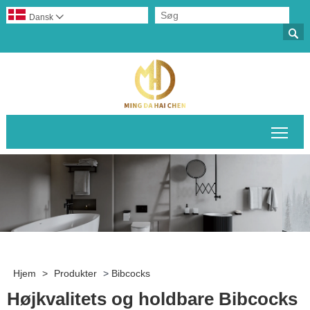
Dansk


Skif
Hjem
>
Produkter
>
Bibcocks
Højkvalitets og holdbare Bibcocks