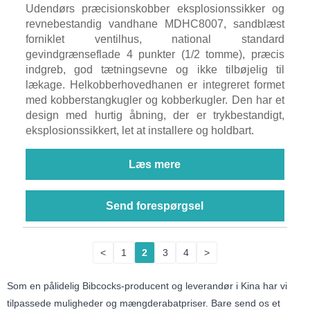
Udendørs præcisionskobber eksplosionssikker og
revnebestandig vandhane MDHC8007, sandblæst
forniklet ventilhus, national standard
gevindgrænseflade 4 punkter (1/2 tomme), præcis
indgreb, god tætningsevne og ikke tilbøjelig til
lækage. Helkobberhovedhanen er integreret formet
med kobberstangkugler og kobberkugler. Den har et
design med hurtig åbning, der er trykbestandigt,
eksplosionssikkert, let at installere og holdbart.
Læs mere
Send forespørgsel
<
1
2
3
4
>
Som en pålidelig Bibcocks-producent og leverandør i Kina har vi
tilpassede muligheder og mængderabatpriser. Bare send os et